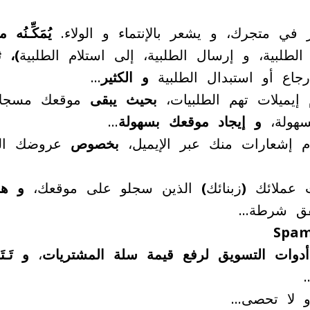
ي متجرك، و يشعر بالإنتماء و الولاء.
يُمَكِّـنُه
طلبية، و إرسال الطلبية، إلى استلام الطلبية
)، 
جاع أو استبدال الطلبية
و الكثير
…
م إيميلات تهم الطلبيات،
بحيث يبقى
موقعك مسجلا
سهولة،
و إيجاد موقعك بسهولة
…
ام إشعارات منك عبر الإيميل،
بخصوص
عروضك الج
ات عملائك
(
زبنائك
)
الذين سجلو على موقعك،
و هذ
ق شرطة…
Spa
دوات التسويق
لرفع قيمة سلة المشتريات
،
و تَـت
و لا تحصى…