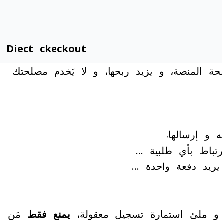
Diect ckeckout
صلحة المنصة، و يزيد ربحها، و لا يَخدم مصلحتك
 و إرسالها،
تباط بأي طلبية …
يريد دفعة واحدة …
 ملئ استمارة تسجيل معقولة،
يمنع فقط
مَن