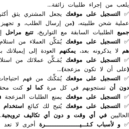
يلعب من إجراء طلبيات زائفة…
✅
التسجيل على موقعك
يجعل المشتري يثق أكثر ف
عملية شحن طلبيته،
(
من إرسال الطلب، و تجهيز ال
جميع
الطلبيات السابقة مع التواريخ،
تتبع مراحل
إر
✅
التسجيل على موقعك
يُمَكِّن العملاء من استلا
هم
لا يذكرونه بعد،
يمكنهم
العودة إلى إيميلاتك ب
✅
التسجيل على موقعك
يُمَـكِّن عملائك من استل
(
على أن لا تكون مزعجة
)
…
✅
التسجيل على موقعك
يُمَكِّنك من فهم احتياج
دون أن
تستجوبهم في كل مرة
كما لو
كنت محق
✅
التسجيل على موقعك
يمنع الطلبات المزعجة
m
✅
التسجيل على موقعك
يُتيح لك كبائع
استخدام أ
الحاليين
في أي وقت و دون أي تكاليف ترويجية
…
✅
و لأسباب كـثـــيــــــــــــــــــــرة
أخرى لا تعد 