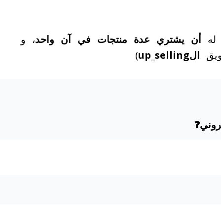
ح له
أن يشتري عدة منتجات في آن واحد
، و
ويق
الup_selling
)
روني❓