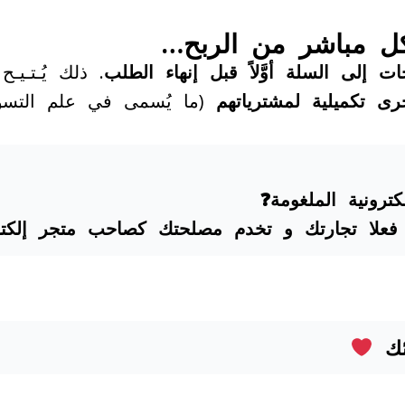
كل مباشر من الربح…
ات إلى السلة أوَّلاً قبل إنهاء الطلب
. ذلك يُـتـيـ
رى تكميلية لمشترياتهم
(ما يُسمى في علم التس
كترونية الملغومة❓
 فعلا تجارتك و تخدم مصلحتك كصاحب متجر إلكت
ئك