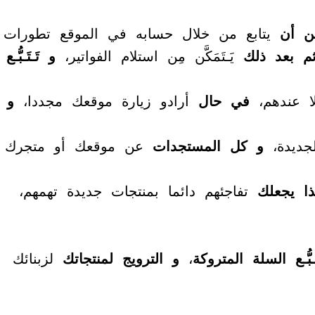
 من أن
يتابع من خلال حسابه في الموقع تطورات
ثم بعد ذلك
يَـتَمَكَّن مِن استلام الفواتير،
و تَـتَـبُّـع
 عندهم،
في حال
أرادو زيارة موقعك مجددا،
و
ديدة،
و كل المستجدات
عن موقعك أو متجرك
ا يجعلك
تفاجئهم دائما بمنتجات جديدة تهمهم،
َـبُّـع السلة المتروكة
،
و الترويج لمنتجاتك
لزبنائك