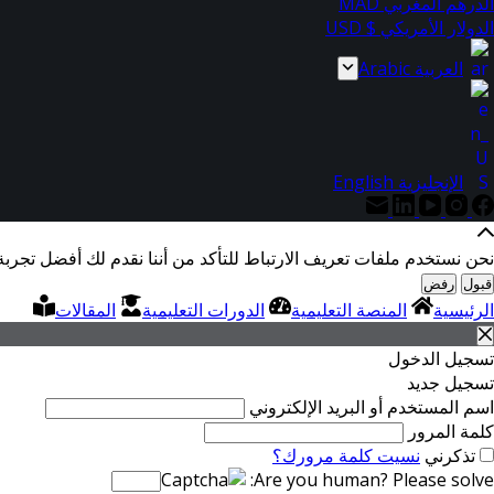
الدرهم المغربي MAD
الدولار الأمريكي $ USD
العربية Arabic
الإنجليزية English
نحن نستخدم ملفات تعريف الارتباط للتأكد من أننا نقدم لك أفضل تجربة
قبول
رفض
الرئيسية
المنصة التعليمية
الدورات التعليمية
المقالات
تسجيل الدخول
تسجيل جديد
اسم المستخدم أو البريد الإلكتروني
كلمة المرور
تذكرني
نسيت كلمة مرورك؟
Are you human? Please solve: