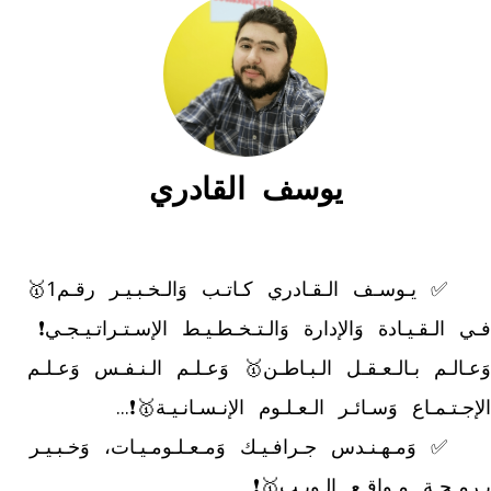
يوسف القادري
	✅ يـوسـف الـقـادري كـاتـب وَالـخـبـيـر رقـم1🥇 
فـي الـقـيـادة وَالإدارة وَالـتـخـطـيـط الإسـتـراتـيـجـي❗ 
وَعـالـم بـالـعـقـل الـبـاطـن🥇 وَعـلـم الـنـفـس وَعـلـم 
	✅ وَمـهـنـدس جـرافـيـك وَمـعـلـومـيـات، وَخـبـيـر 