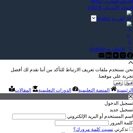
الدرهم المغربي MAD
الدولار الأمريكي $ USD
العربية Arabic
الإنجليزية English
نحن نستخدم ملفات تعريف الارتباط للتأكد من أننا نقدم لك أفضل
تجربة على موقعنا.
قبول
رفض
الرئيسية
المنصة التعليمية
الدورات التعليمية
المقالات
تسجيل الدخول
تسجيل جديد
اسم المستخدم أو البريد الإلكتروني
كلمة المرور
تذكرني
نسيت كلمة مرورك؟