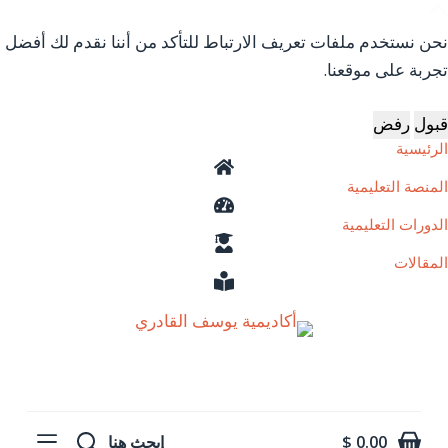
ا
نحن نستخدم ملفات تعريف الارتباط للتأكد من أننا نقدم لك أفضل
ل
تجربة على موقعنا.
ت
ج
قبول
رفض
ا
الرئيسية
و
المنصة التعليمية
ز
إ
الدورات التعليمية
ل
المقالات
ى
ا
ل
م
ح
ت
0.00
$
إبحث هنا
و