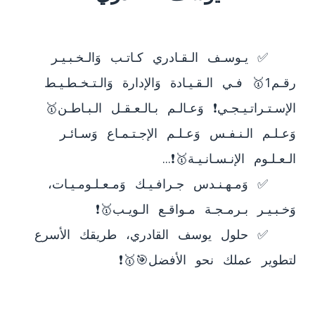
	✅ يـوسـف الـقـادري كـاتـب وَالـخـبـيـر 
رقـم1🥇 فـي الـقـيـادة وَالإدارة وَالـتـخـطـيـط 
الإسـتـراتـيـجـي❗ وَعـالـم بـالـعـقـل الـبـاطـن🥇 
وَعـلـم الـنـفـس وَعـلـم الإجـتـمـاع وَسـائـر 
	✅ وَمـهـنـدس جـرافـيـك وَمـعـلـومـيـات، 
	✅ حلول يوسف القادري، طريقك الأسرع 