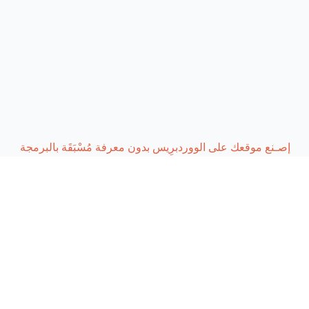
إصـنع موقعك على الووردبرِيس بدون معرفة مُسْبَقَة بالبرمجة