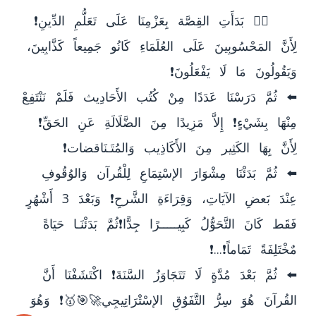
	👈🏻 بَدَأَتِ القِصَّة بِعَزْمِنَا عَلَى تَعَلُّمِ الدِّينِ❗ 
لِأَنَّ المَحْسُوبِينَ عَلَى العُلَمَاءِ كَانُو جَمِيعاً كَذَّابِينَ، 
⬅️ ثُمَّ دَرَسْنَا عَدَدًا مِنْ كُتُب الأَحَادِيث فَلَمْ نَنْتَفِعْ 
مِنْهَا بِشَيْءٍ❗ إِلاَّ مَزِيدًا مِنَ الضَّلَالَةِ عَنِ الحَقِّ❗ 
⬅️ ثُمَّ بَدَئْنَا مِشْوَارَ الإسْتِمَاعِ لِلْقُرآن وَالوُقُوفِ 
عِنْدَ بَعضِ الآيَاتِ، وَقِرَاءَةِ الشَّرحِ❗ وَبَعْدَ 3 أَشْهُرٍ 
فَقَط كَانَ التَّحَوُّلُ كَبِيـــــرًا جِدًّا❗ثُمَّ بَدَئْنَـا حَيَاةً 
⬅️ ثُمَّ بَعْدَ مُدَّةٍ لَا تَتَجَاوَزُ السَّنَةَ❗ اكْتَشَفْنَا أَنَّ 
القُرآنَ هُوَ سِرُّ التَّفَوُقِ الإسْتْرَاتِيجِي🚀🎯🥇❗ وَهُوَ 