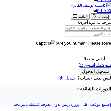
0
$
0.00
إبحث هنا
القائمة
مرحبا بك مرة أخرى!
Are you human? Please solve:
أبقني متصلا
نسيت الباسوورد؟
تسجيل الدخول
ليس لديك حساب؟
سجل الآن
الدورات الشائعة
إصـنع موقعك على الووردبرِيس بدون معرفة مُسْبَقَة بالبرمجة