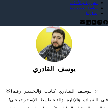
الشروط و الأحكام
سياسة الخصوصية
إتصل بنا
يوسف القادري
	✅ يـوسـف الـقـادري كـاتـب وَالـخـبـيـر رقـم1🥇 
فـي الـقـيـادة وَالإدارة وَالـتـخـطـيـط الإسـتـراتـيـجـي❗ 