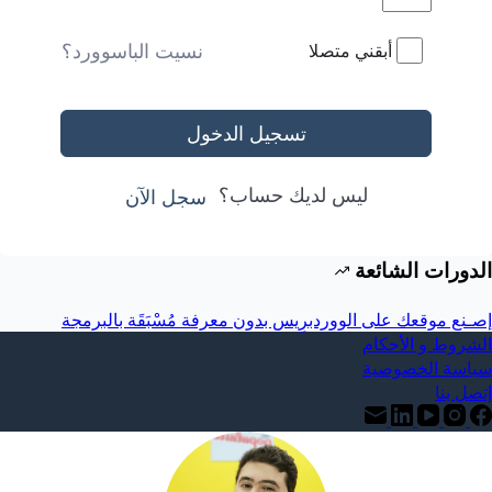
نسيت الباسوورد؟
أبقني متصلا
تسجيل الدخول
ليس لديك حساب؟
سجل الآن
الدورات الشائعة
إصـنع موقعك على الووردبرِيس بدون معرفة مُسْبَقَة بالبرمجة
الشروط و الأحكام
سياسة الخصوصية
إتصل بنا