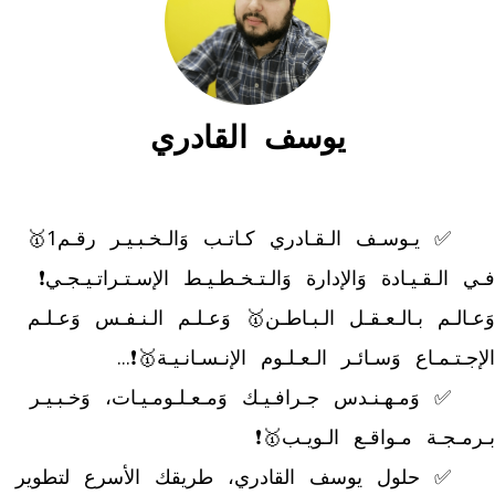
يوسف القادري
	✅ يـوسـف الـقـادري كـاتـب وَالـخـبـيـر رقـم1🥇 
فـي الـقـيـادة وَالإدارة وَالـتـخـطـيـط الإسـتـراتـيـجـي❗ 
وَعـالـم بـالـعـقـل الـبـاطـن🥇 وَعـلـم الـنـفـس وَعـلـم 
	✅ وَمـهـنـدس جـرافـيـك وَمـعـلـومـيـات، وَخـبـيـر 
	✅ حلول يوسف القادري، طريقك الأسرع لتطوير 