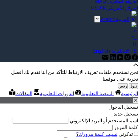
الدرهم المغربي MAD
الدولار الأمريكي $ USD
العربية Arabic
الإنجليزية English
نحن نستخدم ملفات تعريف الارتباط للتأكد من أننا نقدم لك أفضل
تجربة على موقعنا.
قبول
رفض
الرئيسية
المنصة التعليمية
الدورات التعليمية
المقالات
تسجيل الدخول
تسجيل جديد
اسم المستخدم أو البريد الإلكتروني
كلمة المرور
تذكرني
نسيت كلمة مرورك؟