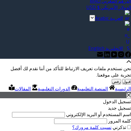
الدرهم المغربي MAD
الدولار الأمريكي $ USD
العربية Arabic
الإنجليزية English
نحن نستخدم ملفات تعريف الارتباط للتأكد من أننا نقدم لك أفضل
تجربة على موقعنا.
قبول
رفض
الرئيسية
المنصة التعليمية
الدورات التعليمية
المقالات
تسجيل الدخول
تسجيل جديد
اسم المستخدم أو البريد الإلكتروني
كلمة المرور
تذكرني
نسيت كلمة مرورك؟