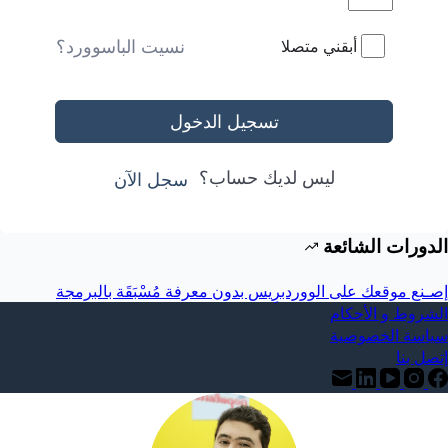
نسيت الباسوورد؟
أبقني متصلا
تسجيل الدخول
ليس لديك حساب؟
سجل الآن
الدورات الشائعة
إصـنع موقعك على الووردبرِيس بدون معرفة مُسْبَقَة بالبرمجة
الشروط و الأحكام
سياسة الخصوصية
إتصل بنا