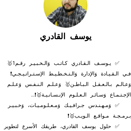
يوسف القادري
	✅ يـوسـف الـقـادري كـاتـب وَالـخـبـيـر رقـم1🥇 
فـي الـقـيـادة وَالإدارة وَالـتـخـطـيـط الإسـتـراتـيـجـي❗ 
وَعـالـم بـالـعـقـل الـبـاطـن🥇 وَعـلـم الـنـفـس وَعـلـم 
	✅ وَمـهـنـدس جـرافـيـك وَمـعـلـومـيـات، وَخـبـيـر 
	✅ حلول يوسف القادري، طريقك الأسرع لتطوير 