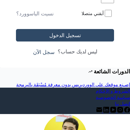
نسيت الباسوورد؟
أبقني متصلا
تسجيل الدخول
ليس لديك حساب؟
سجل الآن
الدورات الشائعة
إصـنع موقعك على الووردبرِيس بدون معرفة مُسْبَقَة بالبرمجة
الشروط و الأحكام
سياسة الخصوصية
إتصل بنا