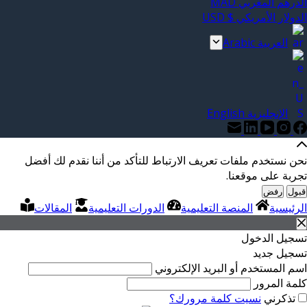
الدرهم المغربي MAD
الدولار الأمريكي $ USD
العربية Arabic
الإنجليزية English
نحن نستخدم ملفات تعريف الارتباط للتأكد من أننا نقدم لك أفضل
تجربة على موقعنا.
قبول
رفض
الرئيسية
المنصة التعليمية
الدورات التعليمية
المقالات
تسجيل الدخول
تسجيل جديد
اسم المستخدم أو البريد الإلكتروني
كلمة المرور
تذكرني
نسيت كلمة مرورك؟