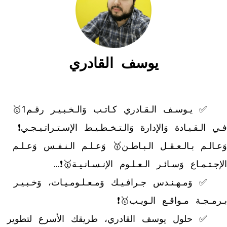
يوسف القادري
	✅ يـوسـف الـقـادري كـاتـب وَالـخـبـيـر رقـم1🥇 
فـي الـقـيـادة وَالإدارة وَالـتـخـطـيـط الإسـتـراتـيـجـي❗ 
وَعـالـم بـالـعـقـل الـبـاطـن🥇 وَعـلـم الـنـفـس وَعـلـم 
	✅ وَمـهـنـدس جـرافـيـك وَمـعـلـومـيـات، وَخـبـيـر 
	✅ حلول يوسف القادري، طريقك الأسرع لتطوير 