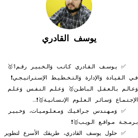
يوسف القادري
	✅ يـوسـف الـقـادري كـاتـب وَالـخـبـيـر رقـم1🥇 
فـي الـقـيـادة وَالإدارة وَالـتـخـطـيـط الإسـتـراتـيـجـي❗ 
وَعـالـم بـالـعـقـل الـبـاطـن🥇 وَعـلـم الـنـفـس وَعـلـم 
	✅ وَمـهـنـدس جـرافـيـك وَمـعـلـومـيـات، وَخـبـيـر 
	✅ حلول يوسف القادري، طريقك الأسرع لتطوير 