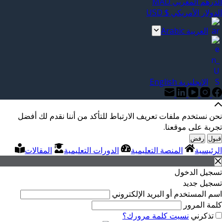
الدرهم المغربي MAD
الدولار الأمريكي $ USD
العربية Arabic
الإنجليزية English
نحن نستخدم ملفات تعريف الارتباط للتأكد من أننا نقدم لك أفضل
تجربة على موقعنا.
قبول
رفض
الرئيسية
المنصة التعليمية
الدورات التعليمية
المقالات
تسجيل الدخول
تسجيل جديد
اسم المستخدم أو البريد الإلكتروني
كلمة المرور
تذكرني
نسيت كلمة مرورك؟