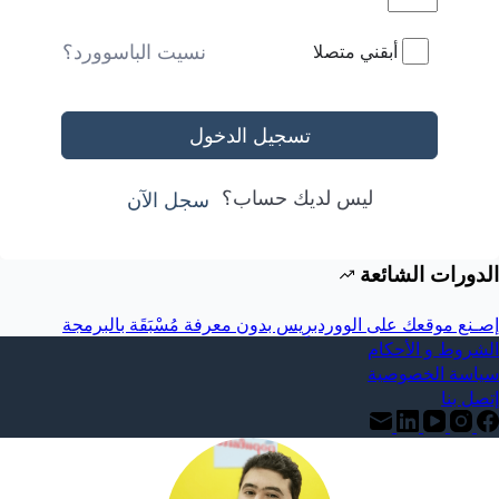
نسيت الباسوورد؟
أبقني متصلا
تسجيل الدخول
ليس لديك حساب؟
سجل الآن
الدورات الشائعة
إصـنع موقعك على الووردبرِيس بدون معرفة مُسْبَقَة بالبرمجة
الشروط و الأحكام
سياسة الخصوصية
إتصل بنا