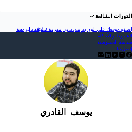
الدورات الشائعة
إصـنع موقعك على الووردبرِيس بدون معرفة مُسْبَقَة بالبرمجة
الشروط و الأحكام
سياسة الخصوصية
إتصل بنا
يوسف القادري