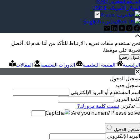
الدرهم المغربي MAD
الدولار الأمريكي $ USD
العربية Arabic
الإنجليزية English
نحن نستخدم ملفات تعريف الارتباط للتأكد من أننا نقدم لك أفضل
تجربة على موقعنا.
قبول
رفض
الرئيسية
المنصة التعليمية
الدورات التعليمية
المقالات
تسجيل الدخول
تسجيل جديد
اسم المستخدم أو البريد الإلكتروني
كلمة المرور
تذكرني
نسيت كلمة مرورك؟
Are you human? Please solve:
تسجيل الدخول
البريد الإلكتروني