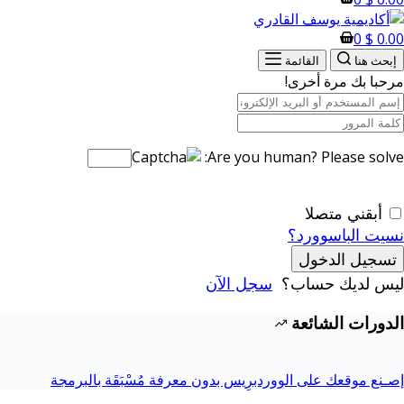
0
$
0.00
إبحث هنا
القائمة
مرحبا بك مرة أخرى!
Are you human? Please solve:
أبقني متصلا
نسيت الباسوورد؟
تسجيل الدخول
ليس لديك حساب؟
سجل الآن
الدورات الشائعة
إصـنع موقعك على الووردبرِيس بدون معرفة مُسْبَقَة بالبرمجة