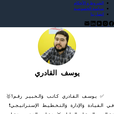
الشروط و الأحكام
سياسة الخصوصية
إتصل بنا
يوسف القادري
	✅ يـوسـف الـقـادري كـاتـب وَالـخـبـيـر رقـم1🥇 
فـي الـقـيـادة وَالإدارة وَالـتـخـطـيـط الإسـتـراتـيـجـي❗ 