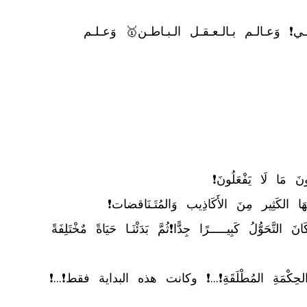
	✅ يـوسـف الـقـادري كـاتـب وَالـخـبـيـر رقـم1🥇 فـي الـقـيـادة وَالإدارة وَالـتـخـطـيـط الإسـتـراتـيـجـي❗ وَعـالـم بـالـعـقـل الـبـاطـن🥇 وَعـلـم 
⬅️ ثُمَّ بَدَئْنَا مِشْوَارَ الإسْتِمَاعِ لِلْقُرآن وَالوُقُوفِ عِنْدَ بَعضِ الآيَاتِ، وَقِرَاءَةِ الشَّرحِ❗ وَبَعْدَ 3 أَشْهُرٍ فَقَط كَانَ التَّحَوُّلُ كَبِيـــــرًا جِدًّا❗ثُمَّ بَدَئْنَـا حَيَاةً مٌخْتَلِفَةً 