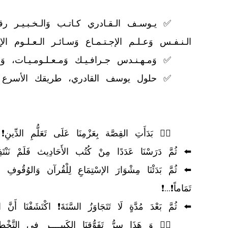
	👈🏻 وَ هَذَا سِرُّ تَفَوُّقِنَا الكَبِيــــرِ فِي التَّخْطِيطِ الإسْتْرَاتِيجِي🚀🎯🥇❗...❗
