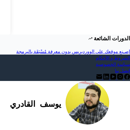
الدورات الشائعة
إصـنع موقعك على الووردبرِيس بدون معرفة مُسْبَقَة بالبرمجة
الشروط و الأحكام
سياسة الخصوصية
إتصل بنا
يوسف القادري