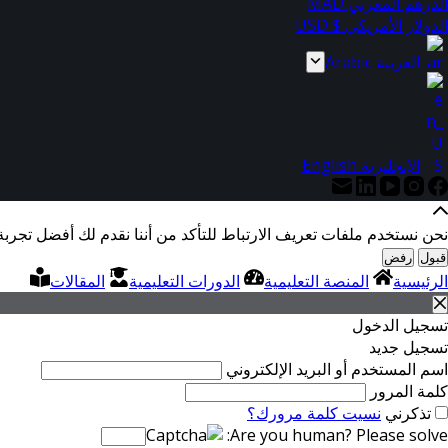
الدرهم المغربي MAD
الدولار الأمريكي $ USD
العربية Arabic
الإنجليزية English
نحن نستخدم ملفات تعريف الارتباط للتأكد من أننا نقدم لك أفضل تجربة
قبول
رفض
الرئيسية
المنصة التعليمية
الدورات التعليمية
المقالات
تسجيل الدخول
تسجيل جديد
اسم المستخدم أو البريد الإلكتروني
كلمة المرور
تذكرني
نسيت كلمة مرورك؟
Are you human? Please solve: