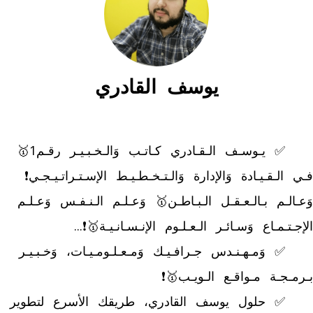
يوسف القادري
	✅ يـوسـف الـقـادري كـاتـب وَالـخـبـيـر رقـم1🥇 
فـي الـقـيـادة وَالإدارة وَالـتـخـطـيـط الإسـتـراتـيـجـي❗ 
وَعـالـم بـالـعـقـل الـبـاطـن🥇 وَعـلـم الـنـفـس وَعـلـم 
	✅ وَمـهـنـدس جـرافـيـك وَمـعـلـومـيـات، وَخـبـيـر 
	✅ حلول يوسف القادري، طريقك الأسرع لتطوير 