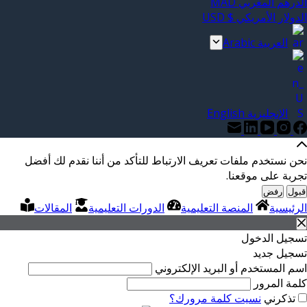
الدرهم المغربي MAD
الدولار الأمريكي $ USD
العربية Arabic
الإنجليزية English
نحن نستخدم ملفات تعريف الارتباط للتأكد من أننا نقدم لك أفضل
تجربة على موقعنا.
قبول
رفض
الرئيسية
المنصة التعليمية
الدورات التعليمية
المقالات
تسجيل الدخول
تسجيل جديد
اسم المستخدم أو البريد الإلكتروني
كلمة المرور
تذكرني
نسيت كلمة مرورك؟