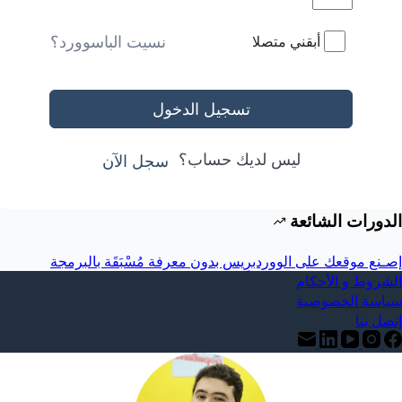
نسيت الباسوورد؟
أبقني متصلا
تسجيل الدخول
ليس لديك حساب؟
سجل الآن
الدورات الشائعة
إصـنع موقعك على الووردبرِيس بدون معرفة مُسْبَقَة بالبرمجة
الشروط و الأحكام
سياسة الخصوصية
إتصل بنا