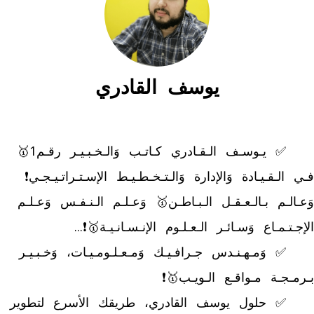
يوسف القادري
	✅ يـوسـف الـقـادري كـاتـب وَالـخـبـيـر رقـم1🥇 
فـي الـقـيـادة وَالإدارة وَالـتـخـطـيـط الإسـتـراتـيـجـي❗ 
وَعـالـم بـالـعـقـل الـبـاطـن🥇 وَعـلـم الـنـفـس وَعـلـم 
	✅ وَمـهـنـدس جـرافـيـك وَمـعـلـومـيـات، وَخـبـيـر 
	✅ حلول يوسف القادري، طريقك الأسرع لتطوير 