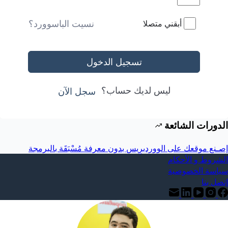
نسيت الباسوورد؟
أبقني متصلا
تسجيل الدخول
ليس لديك حساب؟
سجل الآن
الدورات الشائعة
إصـنع موقعك على الووردبرِيس بدون معرفة مُسْبَقَة بالبرمجة
الشروط و الأحكام
سياسة الخصوصية
إتصل بنا