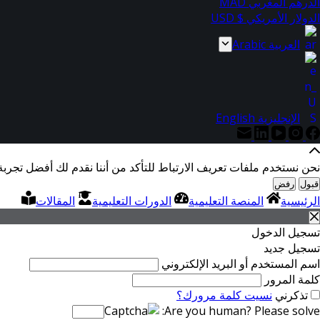
الدرهم المغربي MAD
الدولار الأمريكي $ USD
العربية Arabic
الإنجليزية English
نحن نستخدم ملفات تعريف الارتباط للتأكد من أننا نقدم لك أفضل تجربة
قبول
رفض
الرئيسية
المنصة التعليمية
الدورات التعليمية
المقالات
تسجيل الدخول
تسجيل جديد
اسم المستخدم أو البريد الإلكتروني
كلمة المرور
تذكرني
نسيت كلمة مرورك؟
Are you human? Please solve: