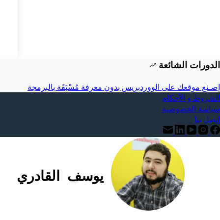
الدورات الشائعة
إصـنع موقعك على الووردبرِيس بدون معرفة مُسْبَقَة بالبرمجة
الشروط و الأحكام
سياسة الخصوصية
إتصل بنا
يوسف القادري