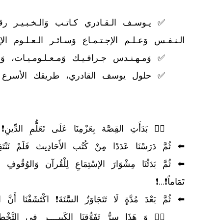
	👈🏻 وَ هَذَا سِرُّ تَفَوُّقِنَا الكَبِيــــرِ فِي التَّخْطِيطِ الإسْتْرَاتِيجِي🚀🎯🥇❗...❗
