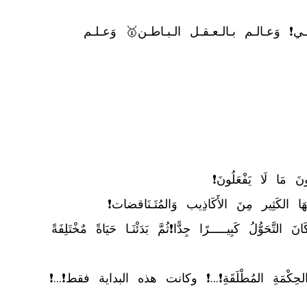
	✅ يـوسـف الـقـادري كـاتـب وَالـخـبـيـر رقـم1🥇 فـي الـقـيـادة وَالإدارة وَالـتـخـطـيـط الإسـتـراتـيـجـي❗ وَعـالـم بـالـعـقـل الـبـاطـن🥇 وَعـلـم 
⬅️ ثُمَّ بَدَئْنَا مِشْوَارَ الإسْتِمَاعِ لِلْقُرآن وَالوُقُوفِ عِنْدَ بَعضِ الآيَاتِ، وَقِرَاءَةِ الشَّرحِ❗ وَبَعْدَ 3 أَشْهُرٍ فَقَط كَانَ التَّحَوُّلُ كَبِيـــــرًا جِدًّا❗ثُمَّ بَدَئْنَـا حَيَاةً مٌخْتَلِفَةً 