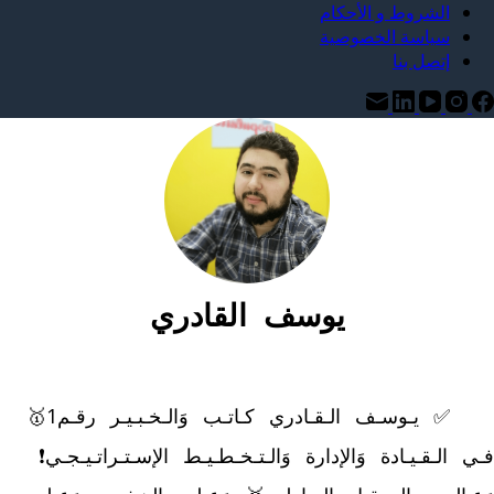
الشروط و الأحكام
سياسة الخصوصية
إتصل بنا
يوسف القادري
	✅ يـوسـف الـقـادري كـاتـب وَالـخـبـيـر رقـم1🥇 
فـي الـقـيـادة وَالإدارة وَالـتـخـطـيـط الإسـتـراتـيـجـي❗ 