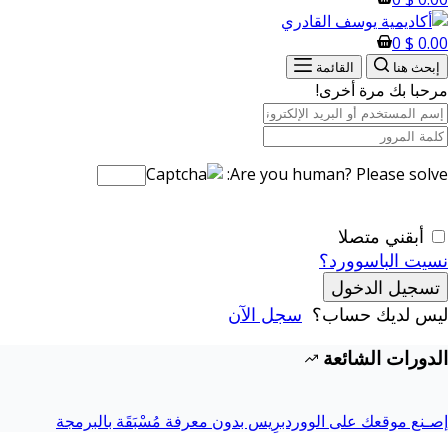
0
$
0.00
إبحث هنا
القائمة
مرحبا بك مرة أخرى!
Are you human? Please solve:
أبقني متصلا
نسيت الباسوورد؟
تسجيل الدخول
ليس لديك حساب؟
سجل الآن
الدورات الشائعة
إصـنع موقعك على الووردبرِيس بدون معرفة مُسْبَقَة بالبرمجة