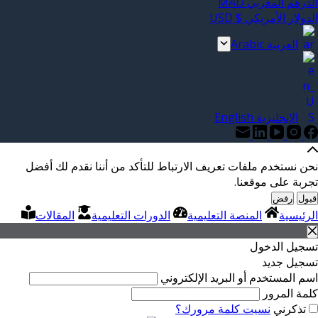
الدرهم المغربي MAD
الدولار الأمريكي $ USD
العربية Arabic
الإنجليزية English
نحن نستخدم ملفات تعريف الارتباط للتأكد من أننا نقدم لك أفضل
تجربة على موقعنا.
قبول
رفض
الرئيسية
المنصة التعليمية
الدورات التعليمية
المقالات
تسجيل الدخول
تسجيل جديد
اسم المستخدم أو البريد الإلكتروني
كلمة المرور
تذكرني
نسيت كلمة مرورك؟