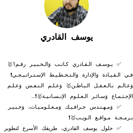
يوسف القادري
	✅ يـوسـف الـقـادري كـاتـب وَالـخـبـيـر رقـم1🥇 
فـي الـقـيـادة وَالإدارة وَالـتـخـطـيـط الإسـتـراتـيـجـي❗ 
وَعـالـم بـالـعـقـل الـبـاطـن🥇 وَعـلـم الـنـفـس وَعـلـم 
	✅ وَمـهـنـدس جـرافـيـك وَمـعـلـومـيـات، وَخـبـيـر 
	✅ حلول يوسف القادري، طريقك الأسرع لتطوير 