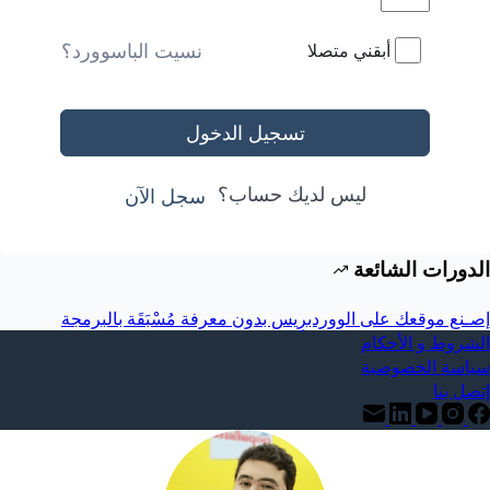
نسيت الباسوورد؟
أبقني متصلا
تسجيل الدخول
ليس لديك حساب؟
سجل الآن
الدورات الشائعة
إصـنع موقعك على الووردبرِيس بدون معرفة مُسْبَقَة بالبرمجة
الشروط و الأحكام
سياسة الخصوصية
إتصل بنا