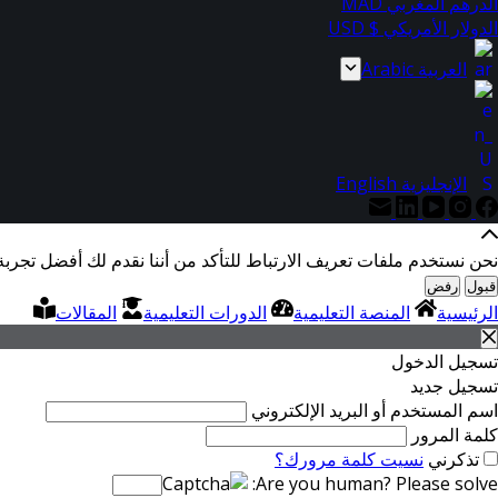
الدرهم المغربي MAD
الدولار الأمريكي $ USD
العربية Arabic
الإنجليزية English
نحن نستخدم ملفات تعريف الارتباط للتأكد من أننا نقدم لك أفضل تجربة
قبول
رفض
الرئيسية
المنصة التعليمية
الدورات التعليمية
المقالات
تسجيل الدخول
تسجيل جديد
اسم المستخدم أو البريد الإلكتروني
كلمة المرور
تذكرني
نسيت كلمة مرورك؟
Are you human? Please solve: