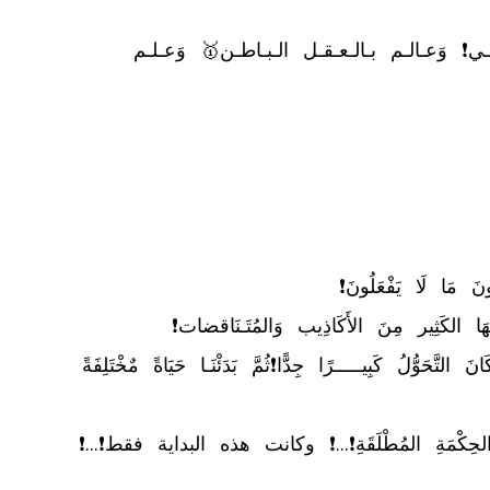
	✅ يـوسـف الـقـادري كـاتـب وَالـخـبـيـر رقـم1🥇 فـي الـقـيـادة وَالإدارة وَالـتـخـطـيـط الإسـتـراتـيـجـي❗ وَعـالـم بـالـعـقـل الـبـاطـن🥇 وَعـلـم 
⬅️ ثُمَّ بَدَئْنَا مِشْوَارَ الإسْتِمَاعِ لِلْقُرآن وَالوُقُوفِ عِنْدَ بَعضِ الآيَاتِ، وَقِرَاءَةِ الشَّرحِ❗ وَبَعْدَ 3 أَشْهُرٍ فَقَط كَانَ التَّحَوُّلُ كَبِيـــــرًا جِدًّا❗ثُمَّ بَدَئْنَـا حَيَاةً مٌخْتَلِفَةً 