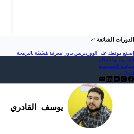
الدورات الشائعة
إصـنع موقعك على الووردبرِيس بدون معرفة مُسْبَقَة بالبرمجة
الشروط و الأحكام
سياسة الخصوصية
إتصل بنا
يوسف القادري