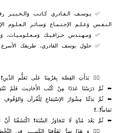
	👈🏻 وَ هَذَا سِرُّ تَفَوُّقِنَا الكَبِيــــرِ فِي التَّخْطِيطِ الإسْتْرَاتِيجِي🚀🎯🥇❗...❗
