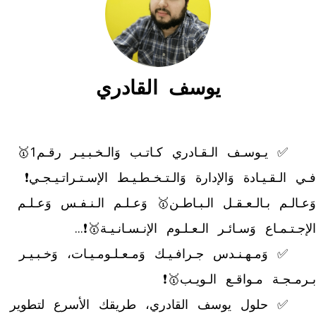
يوسف القادري
	✅ يـوسـف الـقـادري كـاتـب وَالـخـبـيـر رقـم1🥇 
فـي الـقـيـادة وَالإدارة وَالـتـخـطـيـط الإسـتـراتـيـجـي❗ 
وَعـالـم بـالـعـقـل الـبـاطـن🥇 وَعـلـم الـنـفـس وَعـلـم 
	✅ وَمـهـنـدس جـرافـيـك وَمـعـلـومـيـات، وَخـبـيـر 
	✅ حلول يوسف القادري، طريقك الأسرع لتطوير 