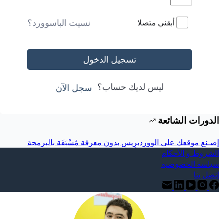
نسيت الباسوورد؟
أبقني متصلا
تسجيل الدخول
ليس لديك حساب؟
سجل الآن
الدورات الشائعة
إصـنع موقعك على الووردبرِيس بدون معرفة مُسْبَقَة بالبرمجة
الشروط و الأحكام
سياسة الخصوصية
إتصل بنا