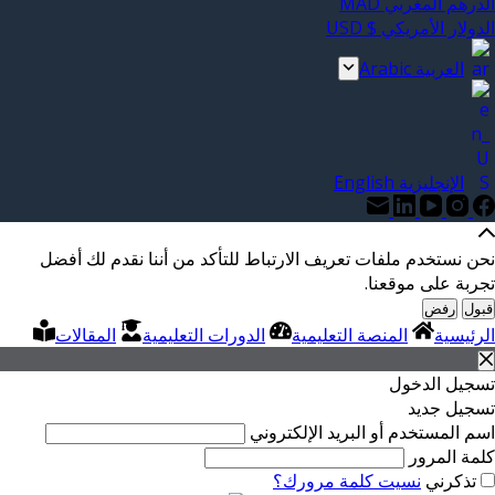
الدرهم المغربي MAD
الدولار الأمريكي $ USD
العربية Arabic
الإنجليزية English
نحن نستخدم ملفات تعريف الارتباط للتأكد من أننا نقدم لك أفضل
تجربة على موقعنا.
قبول
رفض
الرئيسية
المنصة التعليمية
الدورات التعليمية
المقالات
تسجيل الدخول
تسجيل جديد
اسم المستخدم أو البريد الإلكتروني
كلمة المرور
تذكرني
نسيت كلمة مرورك؟