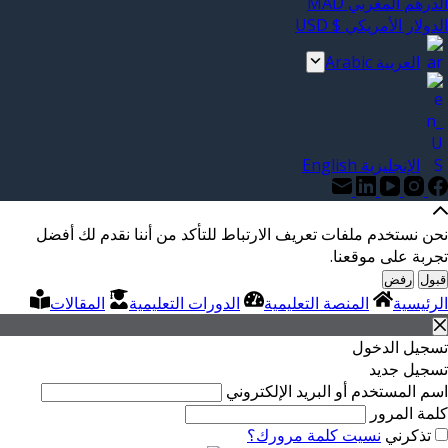
الدرهم المغربي MAD
الدولار الأمريكي $ USD
العربية Arabic
الإنجليزية English
نحن نستخدم ملفات تعريف الارتباط للتأكد من أننا نقدم لك أفضل
تجربة على موقعنا.
قبول
رفض
الرئيسية
المنصة التعليمية
الدورات التعليمية
المقالات
تسجيل الدخول
تسجيل جديد
اسم المستخدم أو البريد الإلكتروني
كلمة المرور
تذكرني
نسيت كلمة مرورك؟