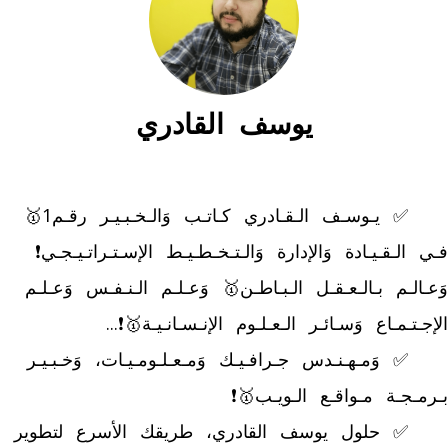
يوسف القادري
	✅ يـوسـف الـقـادري كـاتـب وَالـخـبـيـر رقـم1🥇 
فـي الـقـيـادة وَالإدارة وَالـتـخـطـيـط الإسـتـراتـيـجـي❗ 
وَعـالـم بـالـعـقـل الـبـاطـن🥇 وَعـلـم الـنـفـس وَعـلـم 
	✅ وَمـهـنـدس جـرافـيـك وَمـعـلـومـيـات، وَخـبـيـر 
	✅ حلول يوسف القادري، طريقك الأسرع لتطوير 