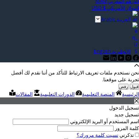
الدرهم المغربي MAD
الدولار الأمريكي $ USD
العربية Arabic
الإنجليزية English
نحن نستخدم ملفات تعريف الارتباط للتأكد من أننا نقدم لك أفضل
تجربة على موقعنا.
قبول
رفض
الرئيسية
المنصة التعليمية
الدورات التعليمية
المقالات
تسجيل الدخول
تسجيل جديد
اسم المستخدم أو البريد الإلكتروني
كلمة المرور
تذكرني
نسيت كلمة مرورك؟