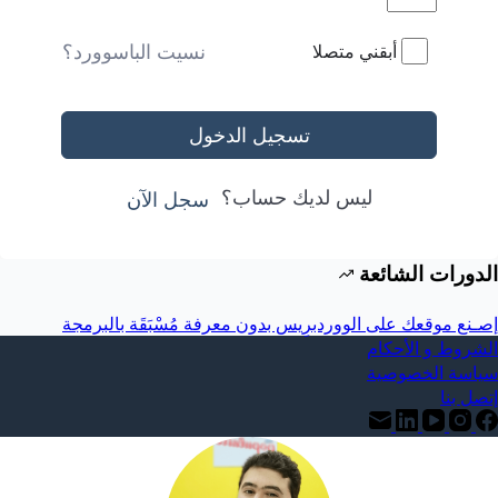
نسيت الباسوورد؟
أبقني متصلا
تسجيل الدخول
ليس لديك حساب؟
سجل الآن
الدورات الشائعة
إصـنع موقعك على الووردبرِيس بدون معرفة مُسْبَقَة بالبرمجة
الشروط و الأحكام
سياسة الخصوصية
إتصل بنا