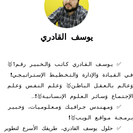
يوسف القادري
	✅ يـوسـف الـقـادري كـاتـب وَالـخـبـيـر رقـم1🥇 
فـي الـقـيـادة وَالإدارة وَالـتـخـطـيـط الإسـتـراتـيـجـي❗ 
وَعـالـم بـالـعـقـل الـبـاطـن🥇 وَعـلـم الـنـفـس وَعـلـم 
	✅ وَمـهـنـدس جـرافـيـك وَمـعـلـومـيـات، وَخـبـيـر 
	✅ حلول يوسف القادري، طريقك الأسرع لتطوير 