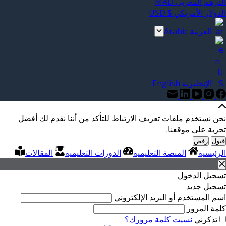
الدرهم المغربي MAD
الدولار الأمريكي $ USD
العربية Arabic
الإنجليزية English
نحن نستخدم ملفات تعريف الارتباط للتأكد من أننا نقدم لك أفضل
تجربة على موقعنا.
قبول
رفض
الرئيسية
المنصة التعليمية
الدورات التعليمية
المقالات
تسجيل الدخول
تسجيل جديد
اسم المستخدم أو البريد الإلكتروني
كلمة المرور
تذكرني
نسيت كلمة مرورك؟