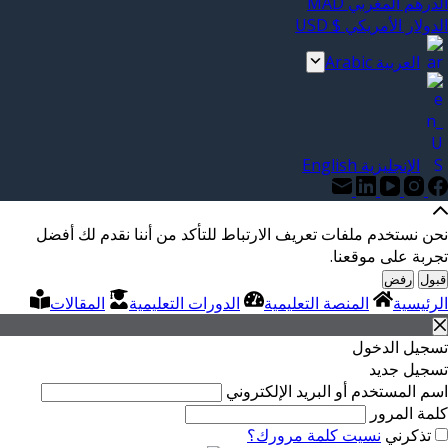
الدرهم المغربي MAD
الدولار الأمريكي $ USD
العربية Arabic
الإنجليزية English
نحن نستخدم ملفات تعريف الارتباط للتأكد من أننا نقدم لك أفضل
تجربة على موقعنا.
قبول
رفض
الرئيسية
المنصة التعليمية
الدورات التعليمية
المقالات
تسجيل الدخول
تسجيل جديد
اسم المستخدم أو البريد الإلكتروني
كلمة المرور
تذكرني
نسيت كلمة مرورك؟