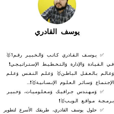
يوسف القادري
	✅ يـوسـف الـقـادري كـاتـب وَالـخـبـيـر رقـم1🥇 
فـي الـقـيـادة وَالإدارة وَالـتـخـطـيـط الإسـتـراتـيـجـي❗ 
وَعـالـم بـالـعـقـل الـبـاطـن🥇 وَعـلـم الـنـفـس وَعـلـم 
	✅ وَمـهـنـدس جـرافـيـك وَمـعـلـومـيـات، وَخـبـيـر 
	✅ حلول يوسف القادري، طريقك الأسرع لتطوير 