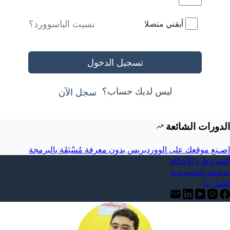
نسيت الباسوورد؟
أبقني متصلا
تسجيل الدخول
ليس لديك حساب؟
سجل الآن
الدورات الشائعة
إصـنع موقعك على الووردبرِيس بدون معرفة مُسْبَقَة بالبرمجة
الشروط و الأحكام
سياسة الخصوصية
إتصل بنا