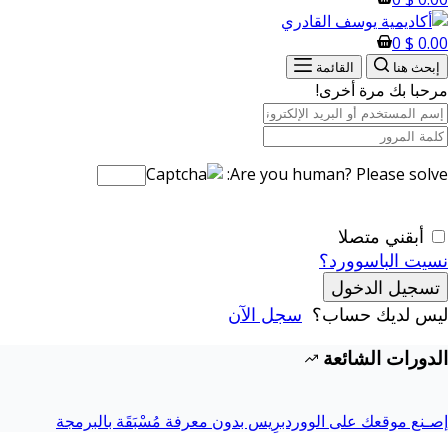
0
$
0.00
إبحث هنا
القائمة
مرحبا بك مرة أخرى!
Are you human? Please solve:
أبقني متصلا
نسيت الباسوورد؟
تسجيل الدخول
ليس لديك حساب؟
سجل الآن
الدورات الشائعة
إصـنع موقعك على الووردبرِيس بدون معرفة مُسْبَقَة بالبرمجة