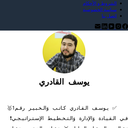
الشروط و الأحكام
سياسة الخصوصية
إتصل بنا
يوسف القادري
	✅ يـوسـف الـقـادري كـاتـب وَالـخـبـيـر رقـم1🥇 
فـي الـقـيـادة وَالإدارة وَالـتـخـطـيـط الإسـتـراتـيـجـي❗ 