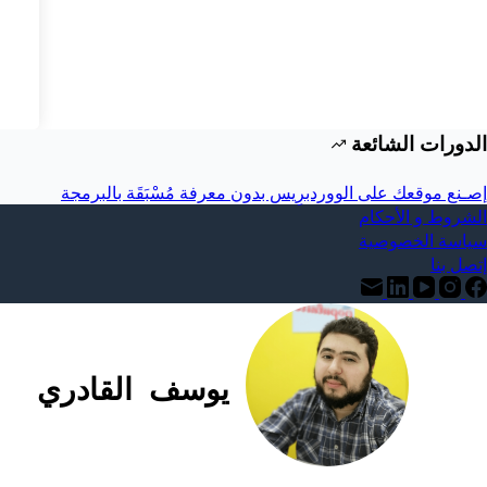
الدورات الشائعة
إصـنع موقعك على الووردبرِيس بدون معرفة مُسْبَقَة بالبرمجة
الشروط و الأحكام
سياسة الخصوصية
إتصل بنا
يوسف القادري