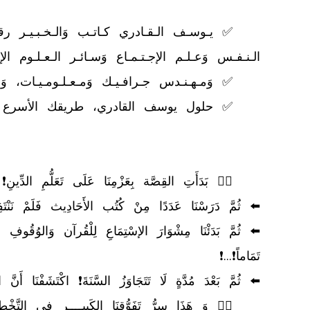
	👈🏻 وَ هَذَا سِرُّ تَفَوُّقِنَا الكَبِيــــرِ فِي التَّخْطِيطِ الإسْتْرَاتِيجِي🚀🎯🥇❗...❗
