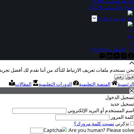
الدرهم المغربي MAD
الدولار الأمريكي $ USD
العربية Arabic
الإنجليزية English
نحن نستخدم ملفات تعريف الارتباط للتأكد من أننا نقدم لك أفضل تجربة
قبول
رفض
الرئيسية
المنصة التعليمية
الدورات التعليمية
المقالات
تسجيل الدخول
تسجيل جديد
اسم المستخدم أو البريد الإلكتروني
كلمة المرور
تذكرني
نسيت كلمة مرورك؟
Are you human? Please solve: