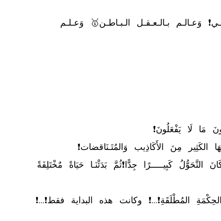
	✅ يـوسـف الـقـادري كـاتـب وَالـخـبـيـر رقـم1🥇 فـي الـقـيـادة وَالإدارة وَالـتـخـطـيـط الإسـتـراتـيـجـي❗ وَعـالـم بـالـعـقـل الـبـاطـن🥇 وَعـلـم 
⬅️ ثُمَّ بَدَئْنَا مِشْوَارَ الإسْتِمَاعِ لِلْقُرآن وَالوُقُوفِ عِنْدَ بَعضِ الآيَاتِ، وَقِرَاءَةِ الشَّرحِ❗ وَبَعْدَ 3 أَشْهُرٍ فَقَط كَانَ التَّحَوُّلُ كَبِيـــــرًا جِدًّا❗ثُمَّ بَدَئْنَـا حَيَاةً مٌخْتَلِفَةً 