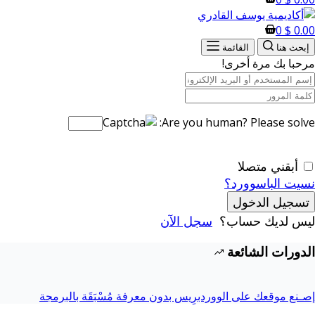
0
$
0.00
إبحث هنا
القائمة
مرحبا بك مرة أخرى!
Are you human? Please solve:
أبقني متصلا
نسيت الباسوورد؟
تسجيل الدخول
ليس لديك حساب؟
سجل الآن
الدورات الشائعة
إصـنع موقعك على الووردبرِيس بدون معرفة مُسْبَقَة بالبرمجة