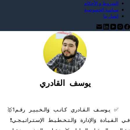
الشروط و الأحكام
سياسة الخصوصية
إتصل بنا
يوسف القادري
	✅ يـوسـف الـقـادري كـاتـب وَالـخـبـيـر رقـم1🥇 
فـي الـقـيـادة وَالإدارة وَالـتـخـطـيـط الإسـتـراتـيـجـي❗ 