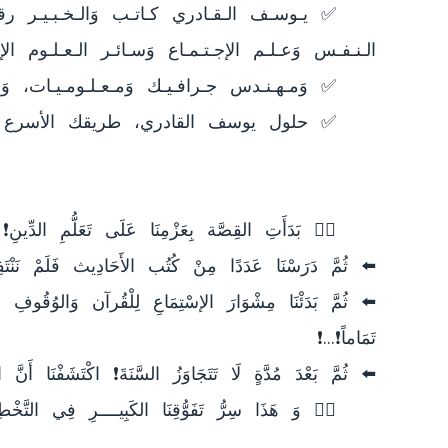
	👈🏻 وَ هَذَا سِرُّ تَفَوُّقِنَا الكَبِيــــرِ فِي التَّخْطِيطِ الإسْتْرَاتِيجِي🚀🎯🥇❗...❗
