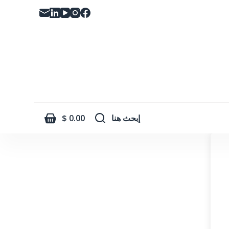
ا
ل
ت
ج
ا
و
ز
إ
إبحث هنا
0.00
$
ل
ى
ا
ل
م
ح
ت
و