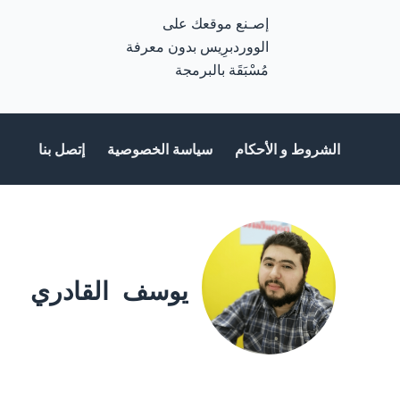
إصـنع موقعك على
الووردبرِيس بدون معرفة
مُسْبَقَة بالبرمجة
الشروط و الأحكام
سياسة الخصوصية
إتصل بنا
يوسف القادري