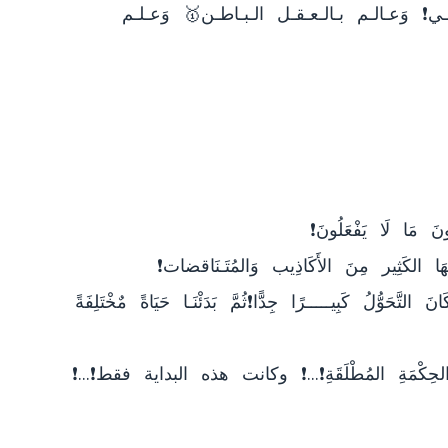
	✅ يـوسـف الـقـادري كـاتـب وَالـخـبـيـر رقـم1🥇 فـي الـقـيـادة وَالإدارة وَالـتـخـطـيـط الإسـتـراتـيـجـي❗ وَعـالـم بـالـعـقـل الـبـاطـن🥇 وَعـلـم 
⬅️ ثُمَّ بَدَئْنَا مِشْوَارَ الإسْتِمَاعِ لِلْقُرآن وَالوُقُوفِ عِنْدَ بَعضِ الآيَاتِ، وَقِرَاءَةِ الشَّرحِ❗ وَبَعْدَ 3 أَشْهُرٍ فَقَط كَانَ التَّحَوُّلُ كَبِيـــــرًا جِدًّا❗ثُمَّ بَدَئْنَـا حَيَاةً مٌخْتَلِفَةً 