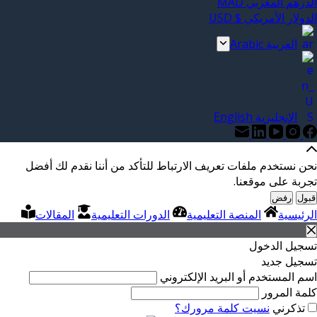
الدرهم المغربي MAD
الدولار الأمريكي $ USD
العربية Arabic
الإنجليزية English
نحن نستخدم ملفات تعريف الارتباط للتأكد من أننا نقدم لك أفضل
تجربة على موقعنا.
قبول
رفض
الرئيسية
المنصة التعليمية
الدورات التعليمية
المقالات
تسجيل الدخول
تسجيل جديد
اسم المستخدم أو البريد الإلكتروني
كلمة المرور
تذكرني
نسيت كلمة مرورك؟