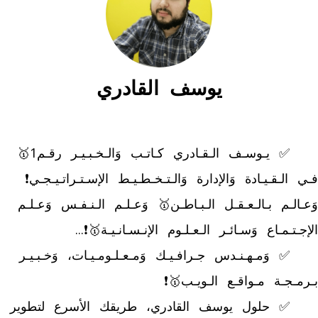
يوسف القادري
	✅ يـوسـف الـقـادري كـاتـب وَالـخـبـيـر رقـم1🥇 
فـي الـقـيـادة وَالإدارة وَالـتـخـطـيـط الإسـتـراتـيـجـي❗ 
وَعـالـم بـالـعـقـل الـبـاطـن🥇 وَعـلـم الـنـفـس وَعـلـم 
	✅ وَمـهـنـدس جـرافـيـك وَمـعـلـومـيـات، وَخـبـيـر 
	✅ حلول يوسف القادري، طريقك الأسرع لتطوير 