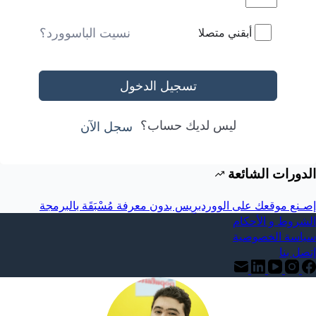
نسيت الباسوورد؟
أبقني متصلا
تسجيل الدخول
ليس لديك حساب؟
سجل الآن
الدورات الشائعة
إصـنع موقعك على الووردبرِيس بدون معرفة مُسْبَقَة بالبرمجة
الشروط و الأحكام
سياسة الخصوصية
إتصل بنا