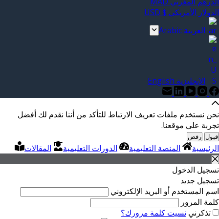
الدرهم المغربي MAD
الدولار الأمريكي $ USD
العربية Arabic
الإنجليزية English
نحن نستخدم ملفات تعريف الارتباط للتأكد من أننا نقدم لك أفضل
تجربة على موقعنا.
قبول
رفض
الرئيسية
المنصة التعليمية
الدورات التعليمية
المقالات
تسجيل الدخول
تسجيل جديد
اسم المستخدم أو البريد الإلكتروني
كلمة المرور
تذكرني
نسيت كلمة مرورك؟