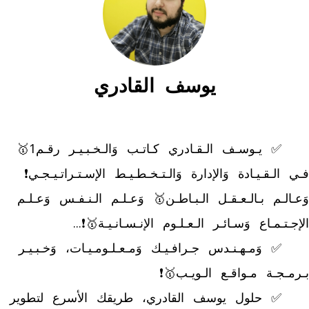
يوسف القادري
	✅ يـوسـف الـقـادري كـاتـب وَالـخـبـيـر رقـم1🥇 
فـي الـقـيـادة وَالإدارة وَالـتـخـطـيـط الإسـتـراتـيـجـي❗ 
وَعـالـم بـالـعـقـل الـبـاطـن🥇 وَعـلـم الـنـفـس وَعـلـم 
	✅ وَمـهـنـدس جـرافـيـك وَمـعـلـومـيـات، وَخـبـيـر 
	✅ حلول يوسف القادري، طريقك الأسرع لتطوير 