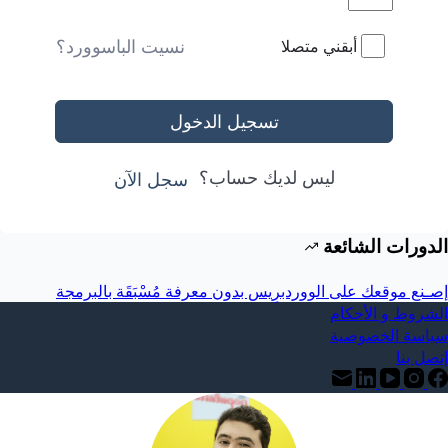
نسيت الباسوورد؟
أبقني متصلا
تسجيل الدخول
ليس لديك حساب؟
سجل الآن
الدورات الشائعة
إصـنع موقعك على الووردبرِيس بدون معرفة مُسْبَقَة بالبرمجة
الشروط و الأحكام
سياسة الخصوصية
إتصل بنا