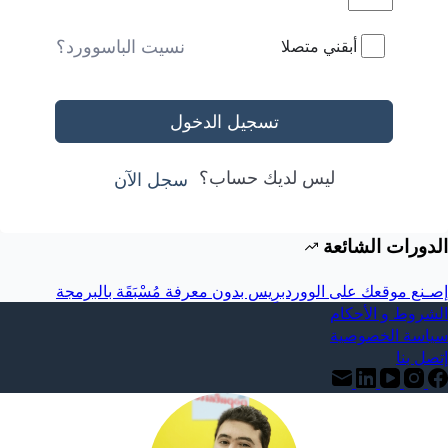
نسيت الباسوورد؟
أبقني متصلا
تسجيل الدخول
ليس لديك حساب؟
سجل الآن
الدورات الشائعة
إصـنع موقعك على الووردبرِيس بدون معرفة مُسْبَقَة بالبرمجة
الشروط و الأحكام
سياسة الخصوصية
إتصل بنا