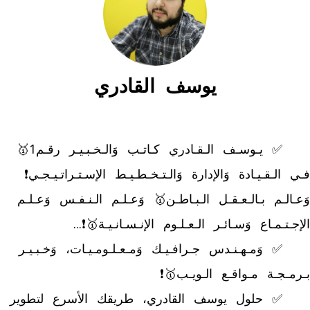
يوسف القادري
	✅ يـوسـف الـقـادري كـاتـب وَالـخـبـيـر رقـم1🥇 
فـي الـقـيـادة وَالإدارة وَالـتـخـطـيـط الإسـتـراتـيـجـي❗ 
وَعـالـم بـالـعـقـل الـبـاطـن🥇 وَعـلـم الـنـفـس وَعـلـم 
	✅ وَمـهـنـدس جـرافـيـك وَمـعـلـومـيـات، وَخـبـيـر 
	✅ حلول يوسف القادري، طريقك الأسرع لتطوير 