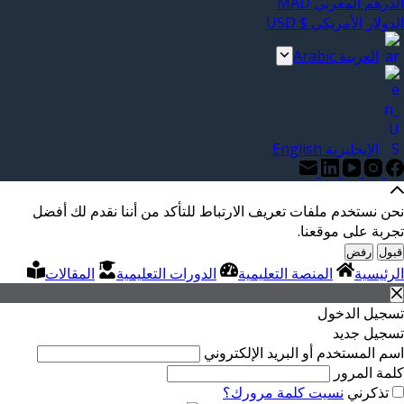
الدرهم المغربي MAD
الدولار الأمريكي $ USD
العربية Arabic
الإنجليزية English
نحن نستخدم ملفات تعريف الارتباط للتأكد من أننا نقدم لك أفضل
تجربة على موقعنا.
قبول
رفض
الرئيسية
المنصة التعليمية
الدورات التعليمية
المقالات
تسجيل الدخول
تسجيل جديد
اسم المستخدم أو البريد الإلكتروني
كلمة المرور
تذكرني
نسيت كلمة مرورك؟