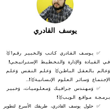
يوسف القادري
	✅ يـوسـف الـقـادري كـاتـب وَالـخـبـيـر رقـم1🥇 
فـي الـقـيـادة وَالإدارة وَالـتـخـطـيـط الإسـتـراتـيـجـي❗ 
وَعـالـم بـالـعـقـل الـبـاطـن🥇 وَعـلـم الـنـفـس وَعـلـم 
	✅ وَمـهـنـدس جـرافـيـك وَمـعـلـومـيـات، وَخـبـيـر 
	✅ حلول يوسف القادري، طريقك الأسرع لتطوير 