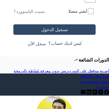
نسيت الباسوورد؟
أبقني متصلا
تسجيل الدخول
ليس لديك حساب؟
سجل الآن
الدورات الشائعة
إصـنع موقعك على الووردبرِيس بدون معرفة مُسْبَقَة بالبرمجة
الشروط و الأحكام
سياسة الخصوصية
إتصل بنا