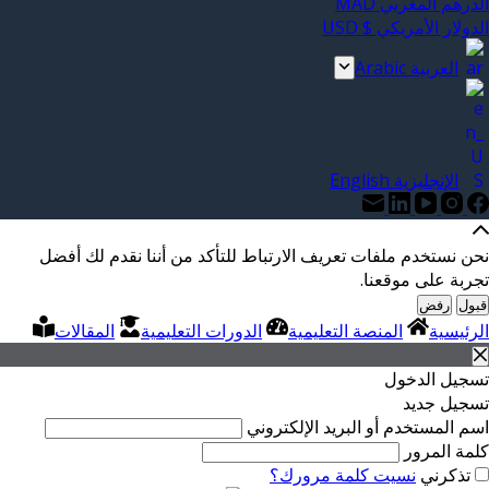
الدرهم المغربي MAD
الدولار الأمريكي $ USD
العربية Arabic
الإنجليزية English
نحن نستخدم ملفات تعريف الارتباط للتأكد من أننا نقدم لك أفضل
تجربة على موقعنا.
قبول
رفض
الرئيسية
المنصة التعليمية
الدورات التعليمية
المقالات
تسجيل الدخول
تسجيل جديد
اسم المستخدم أو البريد الإلكتروني
كلمة المرور
تذكرني
نسيت كلمة مرورك؟