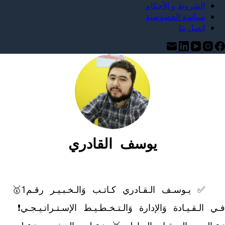
الشروط و الأحكام
سياسة الخصوصية
إتصل بنا
يوسف القادري
	✅ يـوسـف الـقـادري كـاتـب وَالـخـبـيـر رقـم1🥇 
فـي الـقـيـادة وَالإدارة وَالـتـخـطـيـط الإسـتـراتـيـجـي❗ 