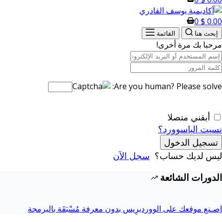
0
$
0.00
إبحث هنا
القائمة
مرحبا بك مرة أخرى!
Are you human? Please solve:
أبقني متصلا
نسيت الباسوورد؟
تسجيل الدخول
ليس لديك حساب؟
سجل الآن
الدورات الشائعة
إصـنع موقعك على الووردبرِيس بدون معرفة مُسْبَقَة بالبرمجة