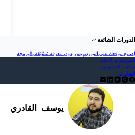
الدورات الشائعة
إصـنع موقعك على الووردبرِيس بدون معرفة مُسْبَقَة بالبرمجة
الشروط و الأحكام
سياسة الخصوصية
إتصل بنا
يوسف القادري