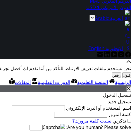
الدرهم المغربي MAD
الدولار الأمريكي $ USD
العربية Arabic
الإنجليزية English
نحن نستخدم ملفات تعريف الارتباط للتأكد من أننا نقدم لك أفضل تجربة
قبول
رفض
الرئيسية
المنصة التعليمية
الدورات التعليمية
المقالات
تسجيل الدخول
تسجيل جديد
اسم المستخدم أو البريد الإلكتروني
كلمة المرور
تذكرني
نسيت كلمة مرورك؟
Are you human? Please solve: