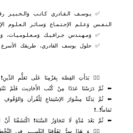
	👈🏻 وَ هَذَا سِرُّ تَفَوُّقِنَا الكَبِيــــرِ فِي التَّخْطِيطِ الإسْتْرَاتِيجِي🚀🎯🥇❗...❗
