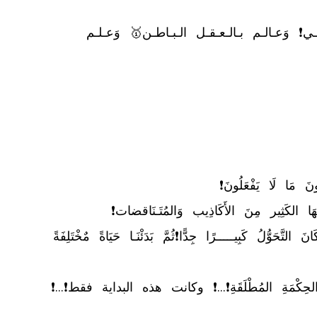
	✅ يـوسـف الـقـادري كـاتـب وَالـخـبـيـر رقـم1🥇 فـي الـقـيـادة وَالإدارة وَالـتـخـطـيـط الإسـتـراتـيـجـي❗ وَعـالـم بـالـعـقـل الـبـاطـن🥇 وَعـلـم 
⬅️ ثُمَّ بَدَئْنَا مِشْوَارَ الإسْتِمَاعِ لِلْقُرآن وَالوُقُوفِ عِنْدَ بَعضِ الآيَاتِ، وَقِرَاءَةِ الشَّرحِ❗ وَبَعْدَ 3 أَشْهُرٍ فَقَط كَانَ التَّحَوُّلُ كَبِيـــــرًا جِدًّا❗ثُمَّ بَدَئْنَـا حَيَاةً مٌخْتَلِفَةً 