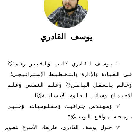
يوسف القادري
	✅ يـوسـف الـقـادري كـاتـب وَالـخـبـيـر رقـم1🥇 
فـي الـقـيـادة وَالإدارة وَالـتـخـطـيـط الإسـتـراتـيـجـي❗ 
وَعـالـم بـالـعـقـل الـبـاطـن🥇 وَعـلـم الـنـفـس وَعـلـم 
	✅ وَمـهـنـدس جـرافـيـك وَمـعـلـومـيـات، وَخـبـيـر 
	✅ حلول يوسف القادري، طريقك الأسرع لتطوير 