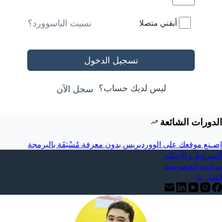
نسيت الباسوورد؟
أبقني متصلا
تسجيل الدخول
ليس لديك حساب؟
سجل الآن
الدورات الشائعة
إصـنع موقعك على الووردبرِيس بدون معرفة مُسْبَقَة بالبرمجة
الشروط و الأحكام
سياسة الخصوصية
إتصل بنا