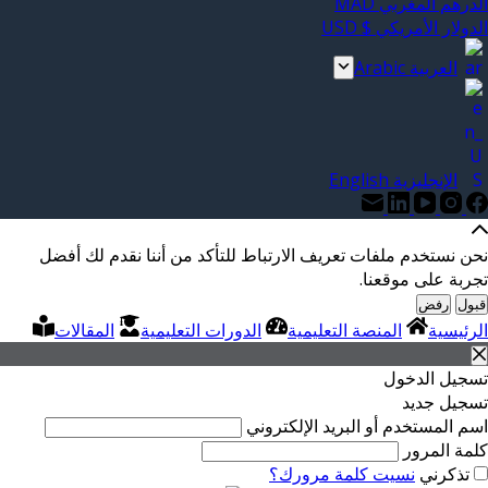
الدرهم المغربي MAD
الدولار الأمريكي $ USD
العربية Arabic
الإنجليزية English
نحن نستخدم ملفات تعريف الارتباط للتأكد من أننا نقدم لك أفضل
تجربة على موقعنا.
قبول
رفض
الرئيسية
المنصة التعليمية
الدورات التعليمية
المقالات
تسجيل الدخول
تسجيل جديد
اسم المستخدم أو البريد الإلكتروني
كلمة المرور
تذكرني
نسيت كلمة مرورك؟