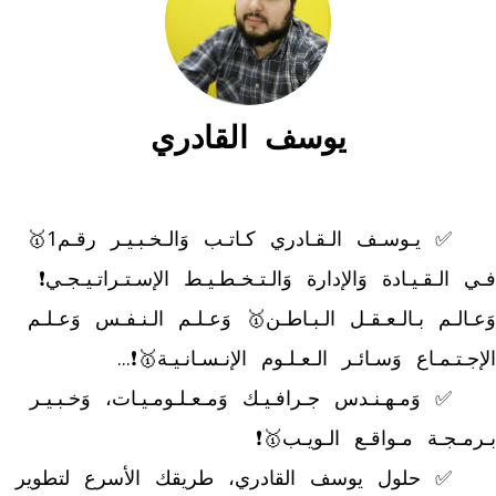
يوسف القادري
	✅ يـوسـف الـقـادري كـاتـب وَالـخـبـيـر رقـم1🥇 
فـي الـقـيـادة وَالإدارة وَالـتـخـطـيـط الإسـتـراتـيـجـي❗ 
وَعـالـم بـالـعـقـل الـبـاطـن🥇 وَعـلـم الـنـفـس وَعـلـم 
	✅ وَمـهـنـدس جـرافـيـك وَمـعـلـومـيـات، وَخـبـيـر 
	✅ حلول يوسف القادري، طريقك الأسرع لتطوير 