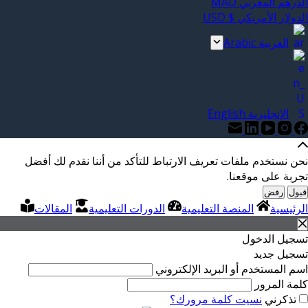
الدرهم المغربي MAD
الدولار الأمريكي $ USD
العربية Arabic
الإنجليزية English
نحن نستخدم ملفات تعريف الارتباط للتأكد من أننا نقدم لك أفضل
تجربة على موقعنا.
قبول
رفض
الرئيسية
المنصة التعليمية
الدورات التعليمية
المقالات
تسجيل الدخول
تسجيل جديد
اسم المستخدم أو البريد الإلكتروني
كلمة المرور
تذكرني
نسيت كلمة مرورك؟