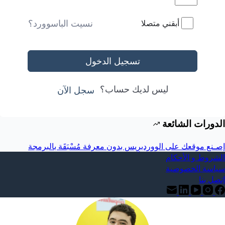
نسيت الباسوورد؟
أبقني متصلا
تسجيل الدخول
ليس لديك حساب؟
سجل الآن
الدورات الشائعة
إصـنع موقعك على الووردبرِيس بدون معرفة مُسْبَقَة بالبرمجة
الشروط و الأحكام
سياسة الخصوصية
إتصل بنا